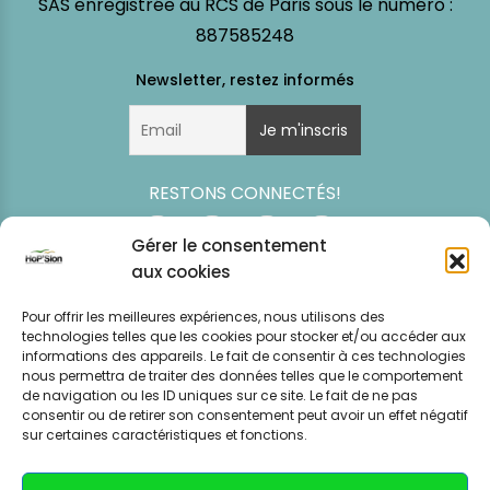
SAS enregistrée au RCS de Paris sous le numéro :
887585248
RESTONS CONNECTÉS!
Gérer le consentement
aux cookies
Pour offrir les meilleures expériences, nous utilisons des
technologies telles que les cookies pour stocker et/ou accéder aux
informations des appareils. Le fait de consentir à ces technologies
nous permettra de traiter des données telles que le comportement
de navigation ou les ID uniques sur ce site. Le fait de ne pas
consentir ou de retirer son consentement peut avoir un effet négatif
Simulation
Event
Mentions légales
Politique de
sur certaines caractéristiques et fonctions.
tarifaire
News
CGV – CGU
confidentialité