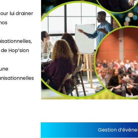
our lui drainer
 nos
isationnelles,
s de Hop’sion
 une
nisationnelles
Gestion d’évèn