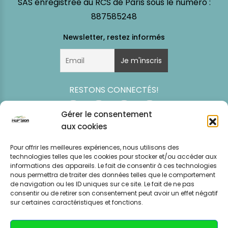
SAS enregistrée au RCS de Paris sous le numéro :
887585248
RESTONS CONNECTÉS!
Gérer le consentement
aux cookies
Pour offrir les meilleures expériences, nous utilisons des
technologies telles que les cookies pour stocker et/ou accéder aux
informations des appareils. Le fait de consentir à ces technologies
nous permettra de traiter des données telles que le comportement
de navigation ou les ID uniques sur ce site. Le fait de ne pas
consentir ou de retirer son consentement peut avoir un effet négatif
Simulation
Event
Mentions légales
Politique de
sur certaines caractéristiques et fonctions.
tarifaire
News
CGV – CGU
confidentialité