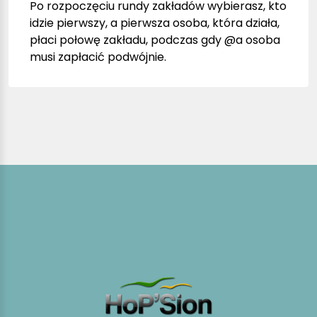
Po rozpoczęciu rundy zakładów wybierasz, kto
idzie pierwszy, a pierwsza osoba, która działa,
płaci połowę zakładu, podczas gdy @a osoba
musi zapłacić podwójnie.