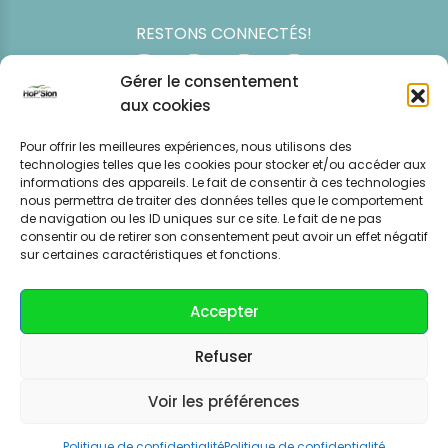
RESTONS CONNECTÉS!
Gérer le consentement
aux cookies
Pour offrir les meilleures expériences, nous utilisons des
technologies telles que les cookies pour stocker et/ou accéder aux
informations des appareils. Le fait de consentir à ces technologies
nous permettra de traiter des données telles que le comportement
de navigation ou les ID uniques sur ce site. Le fait de ne pas
consentir ou de retirer son consentement peut avoir un effet négatif
Simulation
Event
Mentions légales
Politique de
sur certaines caractéristiques et fonctions.
tarifaire
News
CGV – CGU
confidentialité
Accepter
Refuser
Voir les préférences
Hop'Sion Consulting copyright 2022
Politique de confidentialité
Politique de confidentialité