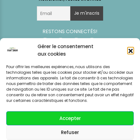
RESTONS CONNECTÉS!
Gérer le consentement
aux cookies
Pour offrir les meilleures expériences, nous utilisons des
technologies telles que les cookies pour stocker et/ou accéder aux
informations des appareils. Le fait de consentir à ces technologies
nous permettra de traiter des données telles que le comportement
de navigation ou les ID uniques sur ce site. Le fait de ne pas
consentir ou de retirer son consentement peut avoir un effet négatif
Simulation
Event
Mentions légales
Politique de
sur certaines caractéristiques et fonctions.
tarifaire
News
CGV – CGU
confidentialité
Accepter
Refuser