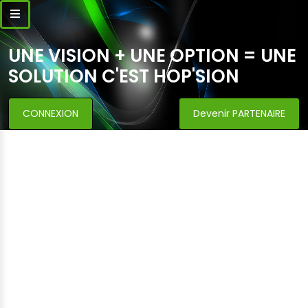
UNE VISION + UNE OPTION = UNE
SOLUTION C'EST HOP'SION
CONNEXION
Devenir PARTENAIRE