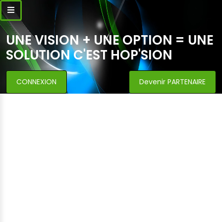
UNE VISION + UNE OPTION = UNE
SOLUTION C'EST HOP'SION
CONNEXION
Devenir PARTENAIRE