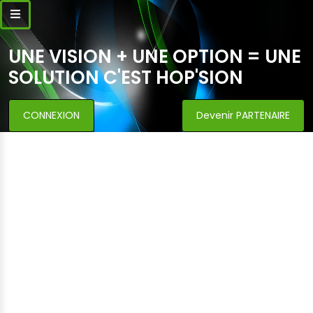
UNE VISION + UNE OPTION = UNE
SOLUTION C'EST HOP'SION
CONNEXION
Devenir PARTENAIRE