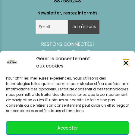
887585248
RESTONS CONNECTÉS!
Gérer le consentement
aux cookies
Pour offrir les meilleures expériences, nous utilisons des
technologies telles que les cookies pour stocker et/ou accéder aux
informations des appareils. Le fait de consentir à ces technologies
nous permettra de traiter des données telles que le comportement
de navigation ou les ID uniques sur ce site. Le fait de ne pas
consentir ou de retirer son consentement peut avoir un effet négatif
Simulation
Event
Mentions légales
Politique de
sur certaines caractéristiques et fonctions.
tarifaire
News
CGV – CGU
confidentialité
Accepter