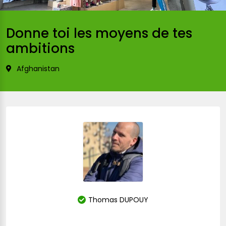
Donne toi les moyens de tes
ambitions
Afghanistan
Thomas DUPOUY