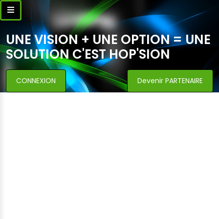
UNE VISION + UNE OPTION = UNE
SOLUTION C'EST HOP'SION
CONNEXION
Devenir PARTENAIRE