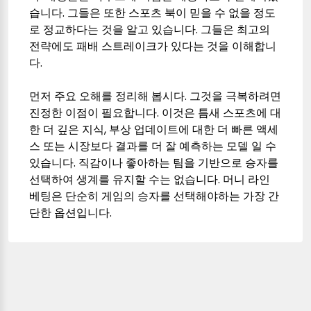
습니다. 그들은 또한 스포츠 북이 믿을 수 없을 정도
로 정교하다는 것을 알고 있습니다. 그들은 최고의
전략에도 패배 스트레이크가 있다는 것을 이해합니
다.
먼저 주요 오해를 정리해 봅시다. 그것을 극복하려면
진정한 이점이 필요합니다. 이것은 틈새 스포츠에 대
한 더 깊은 지식, 부상 업데이트에 대한 더 빠른 액세
스 또는 시장보다 결과를 더 잘 예측하는 모델 일 수
있습니다. 직감이나 좋아하는 팀을 기반으로 승자를
선택하여 생계를 유지할 수는 없습니다. 머니 라인
베팅은 단순히 게임의 승자를 선택해야하는 가장 간
단한 옵션입니다.