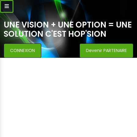
UNE VISION + UNE OPTION = UNE
SOLUTION C'EST HOP'SION
CONNEXION
Devenir PARTENAIRE