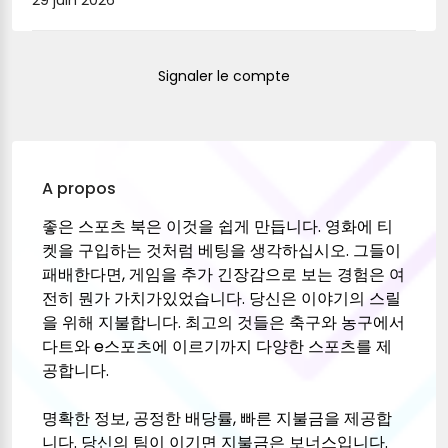
29 juin 2026
Signaler le compte
A propos
좋은 스포츠 북은 이것을 쉽게 만듭니다. 영화에 티
켓을 구입하는 것처럼 베팅을 생각하십시오. 그들이
패배한다면, 게임을 추가 긴장감으로 보는 경험은 여
전히 ​​뭔가 가치가있었습니다. 당신은 이야기의 스릴
을 위해 지불합니다. 최고의 것들은 축구와 농구에서
다트와 e스포츠에 이르기까지 다양한 스포츠를 제
공합니다.
명확한 정보, 공정한 배당률, 빠른 지불금을 제공합
니다. 당신의 팀이 이기면 지불금은 보너스입니다.