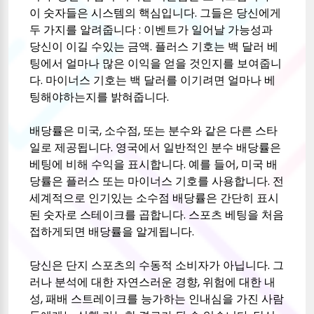
이 숫자들은 시스템의 핵심입니다. 그들은 당신에게
두 가지를 알려줍니다 : 이벤트가 일어날 가능성과
당신이 이길 수있는 금액. 플러스 기호는 백 달러 베
팅에서 얼마나 많은 이익을 얻을 것인지를 보여줍니
다. 마이너스 기호는 백 달러를 이기려면 얼마나 베
팅해야하는지를 밝혀줍니다.
배당률은 미국, 소수점, 또는 분수와 같은 다른 스타
일로 제공됩니다. 영국에서 일반적인 분수 배당률은
베팅에 비해 수익을 표시합니다. 예를 들어, 미국 배
당률은 플러스 또는 마이너스 기호를 사용합니다. 전
세계적으로 인기있는 소수점 배당률은 간단히 표시
된 숫자로 스테이크를 곱합니다. 스포츠 베팅을 처음
접하게되면 배당률을 알게됩니다.
당신은 단지 스포츠의 수동적 소비자가 아닙니다. 그
러나 분석에 대한 자연스러운 경향, 위험에 대한 내
성, 패배 스트레이크를 능가하는 인내심을 가진 사람