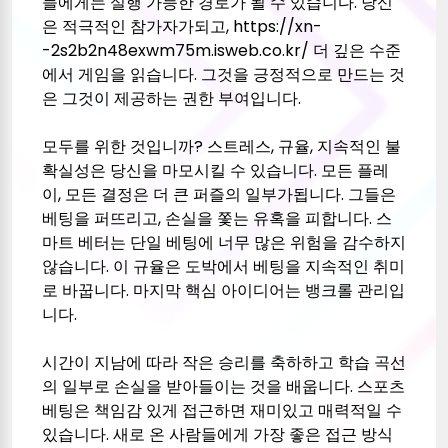
들에게는 실행 가능한 경로가 될 수 있습니다. 당신
은 적극적인 참가자가되고,
https://xn-
-2s2b2n48exwm75m.isweb.co.kr/
더 깊은 수준
에서 게임을 읽습니다. 그것을 긍정적으로 만드는 것
은 그것이 제공하는 권한 부여입니다.
모두를 위한 것입니까? 스트레스, 규율, 지속적인 불
확실성은 당신을 마모시킬 수 있습니다. 모든 플레
이, 모든 결정은 더 큰 퍼즐의 일부가됩니다. 그들은
베팅을 퍼뜨리고, 손실을 쫓는 유혹을 피합니다. 스
마트 베터는 단일 베팅에 너무 많은 위험을 감수하지
않습니다. 이 규율은 도박에서 베팅을 지속적인 취미
로 바꿉니다. 마지막 핵심 아이디어는 뱅크롤 관리입
니다.
시간이 지남에 따라 작은 승리를 축하하고 학습 곡선
의 일부로 손실을 받아들이는 것을 배웁니다. 스포츠
베팅은 책임감 있게 접근하면 재미있고 매력적일 수
있습니다. 새로 온 사람들에게 가장 좋은 접근 방식