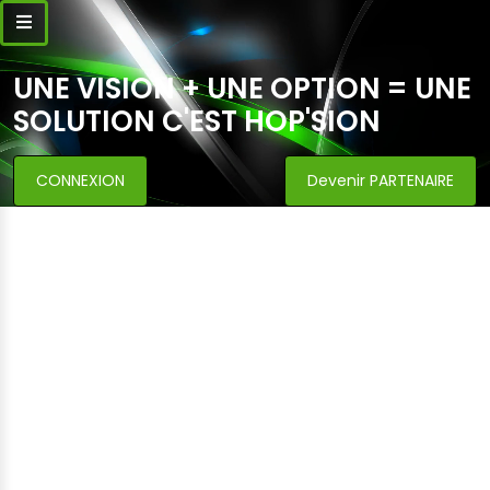
UNE VISION + UNE OPTION = UNE
SOLUTION C'EST HOP'SION
CONNEXION
Devenir PARTENAIRE