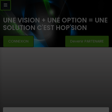
UNE VISION + UNE OPTION = UNE
SOLUTION C'EST HOP'SION
CONNEXION
Devenir PARTENAIRE