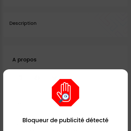
Description
A propos
Téléphone
Bloqueur de publicité détecté
Adresse email
terabaltes@gmx.net