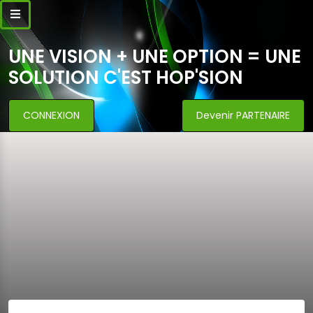
UNE VISION + UNE OPTION = UNE
SOLUTION C'EST HOP'SION
CONNEXION
Devenir PARTENAIRE