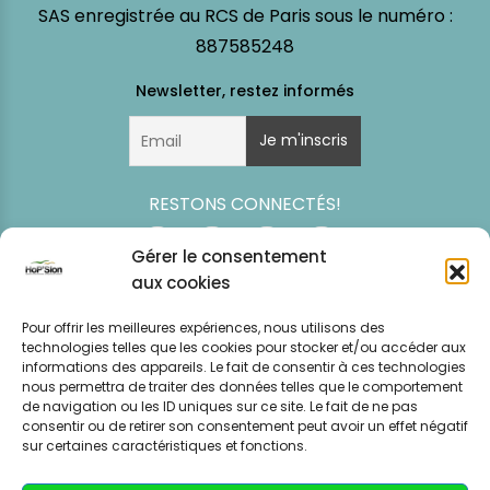
SAS enregistrée au RCS de Paris sous le numéro :
887585248
RESTONS CONNECTÉS!
Gérer le consentement
aux cookies
Pour offrir les meilleures expériences, nous utilisons des
technologies telles que les cookies pour stocker et/ou accéder aux
informations des appareils. Le fait de consentir à ces technologies
nous permettra de traiter des données telles que le comportement
de navigation ou les ID uniques sur ce site. Le fait de ne pas
consentir ou de retirer son consentement peut avoir un effet négatif
Simulation
Event
Mentions légales
Politique de
sur certaines caractéristiques et fonctions.
tarifaire
News
CGV – CGU
confidentialité