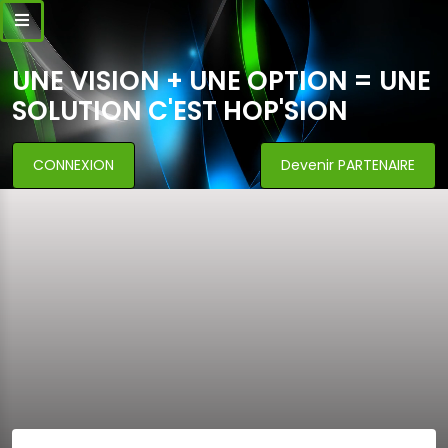
UNE VISION + UNE OPTION = UNE
SOLUTION C'EST HOP'SION
CONNEXION
Devenir PARTENAIRE