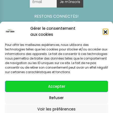
RESTONS CONNECTÉS!
Gérer le consentement
aux cookies
Pour offrir les meilleures expériences, nous utilisons des
technologies telles que les cookies pour stocker et/ou accéder aux
informations des appareils. Le fait de consentir à ces technologies
nous permettra de traiter des données telles que le comportement
de navigation ou les ID uniques sur ce site. Le fait de ne pas
consentir ou de retirer son consentement peut avoir un effet négatif
Simulation
Event
Mentions légales
Politique de
sur certaines caractéristiques et fonctions.
tarifaire
News
CGV – CGU
confidentialité
Accepter
Refuser
Voir les préférences