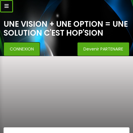
UNE VISION + UNE OPTION = UNE
SOLUTION C'EST HOP'SION
CONNEXION
Devenir PARTENAIRE