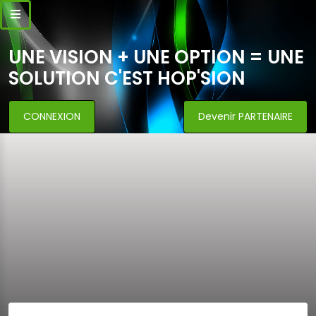
UNE VISION + UNE OPTION = UNE
SOLUTION C'EST HOP'SION
CONNEXION
Devenir PARTENAIRE