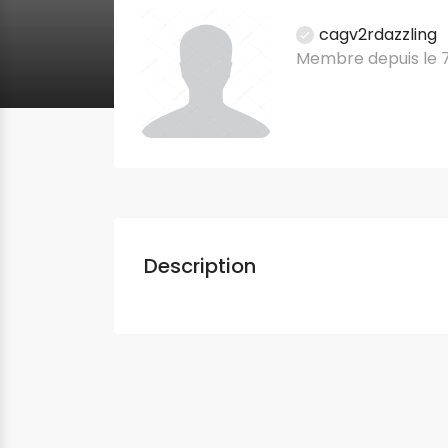
cagv2rdazzling
Membre depuis le 
Description