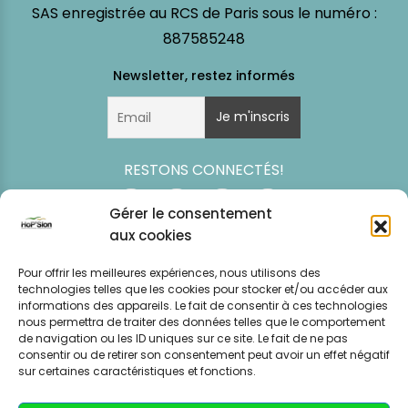
SAS enregistrée au RCS de Paris sous le numéro :
887585248
RESTONS CONNECTÉS!
Gérer le consentement
aux cookies
Pour offrir les meilleures expériences, nous utilisons des
technologies telles que les cookies pour stocker et/ou accéder aux
informations des appareils. Le fait de consentir à ces technologies
nous permettra de traiter des données telles que le comportement
de navigation ou les ID uniques sur ce site. Le fait de ne pas
consentir ou de retirer son consentement peut avoir un effet négatif
Simulation
Event
Mentions légales
Politique de
sur certaines caractéristiques et fonctions.
tarifaire
News
CGV – CGU
confidentialité