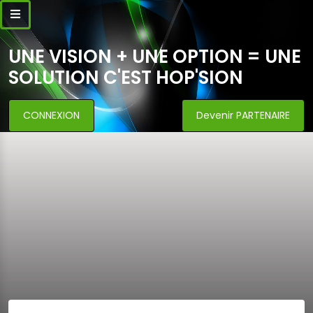
UNE VISION + UNE OPTION = UNE
SOLUTION C'EST HOP'SION
CONNEXION
Devenir PARTENAIRE