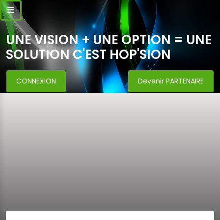
UNE VISION + UNE OPTION = UNE
SOLUTION C'EST HOP'SION
CONNEXION
Devenir PARTENAIRE