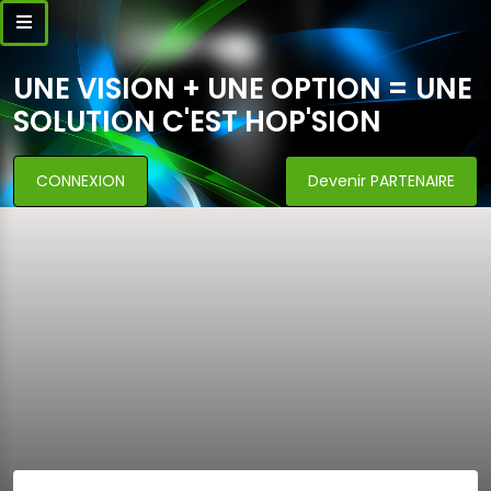
UNE VISION + UNE OPTION = UNE
SOLUTION C'EST HOP'SION
CONNEXION
Devenir PARTENAIRE