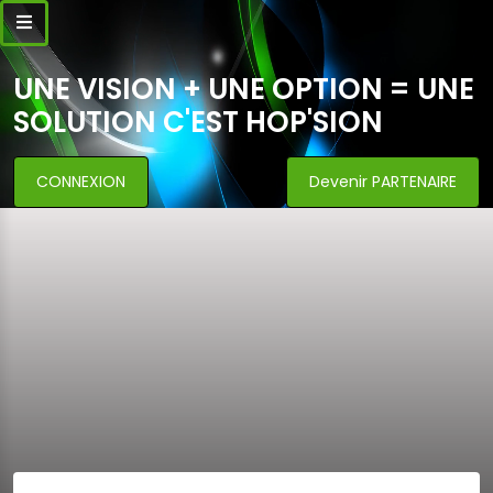
UNE VISION + UNE OPTION = UNE
SOLUTION C'EST HOP'SION
CONNEXION
Devenir PARTENAIRE