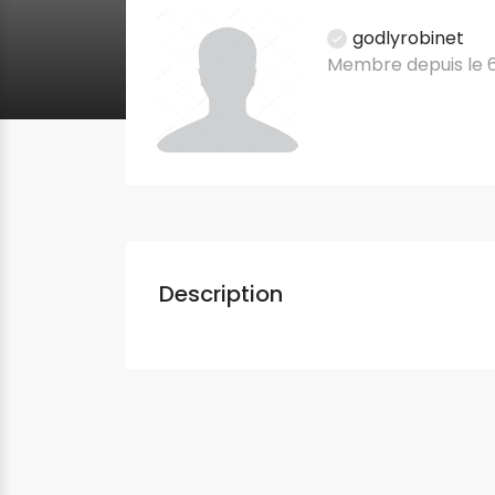
godlyrobinet
Membre depuis le 
Description