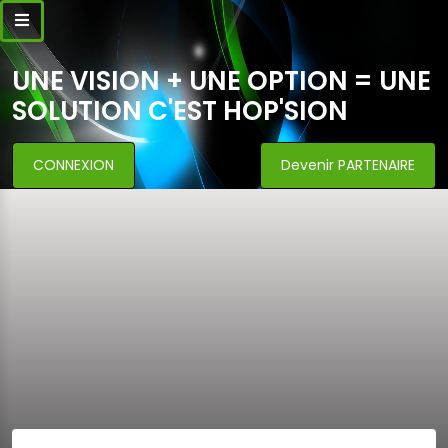
UNE VISION + UNE OPTION = UNE
SOLUTION C'EST HOP'SION
CONNEXION
Devenir PARTENAIRE