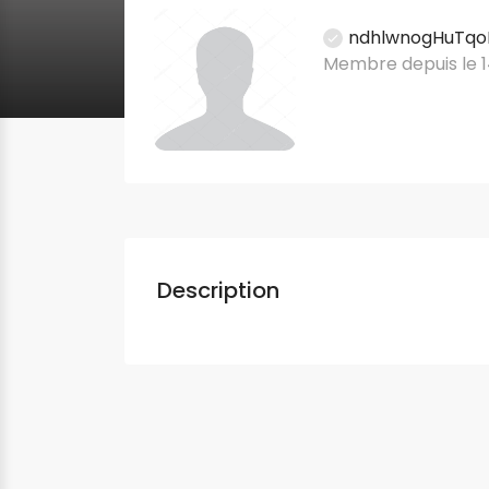
ndhlwnogHuTqo
Membre depuis le 1
Description