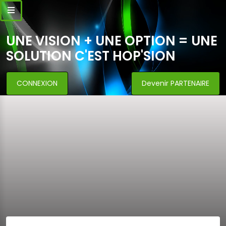
UNE VISION + UNE OPTION = UNE
SOLUTION C'EST HOP'SION
CONNEXION
Devenir PARTENAIRE