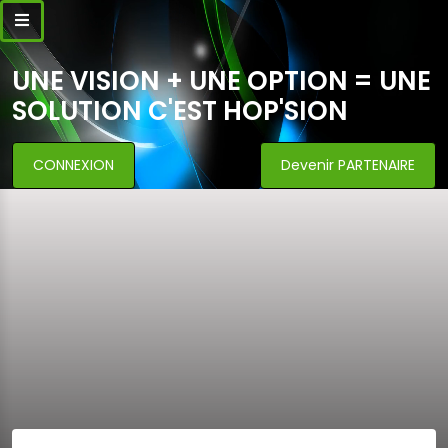
UNE VISION + UNE OPTION = UNE
SOLUTION C'EST HOP'SION
CONNEXION
Devenir PARTENAIRE