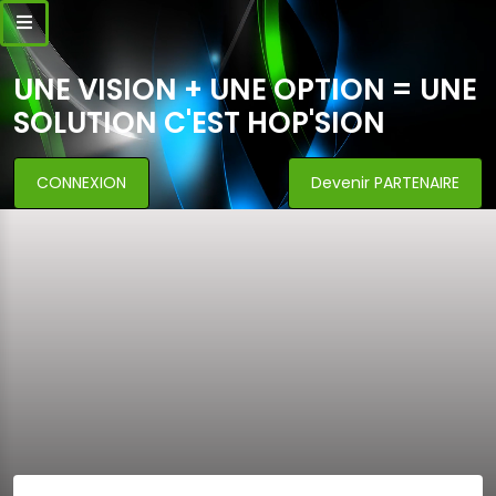
UNE VISION + UNE OPTION = UNE
SOLUTION C'EST HOP'SION
CONNEXION
Devenir PARTENAIRE