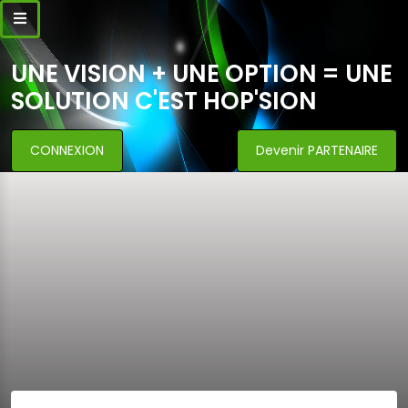
UNE VISION + UNE OPTION = UNE
SOLUTION C'EST HOP'SION
CONNEXION
Devenir PARTENAIRE