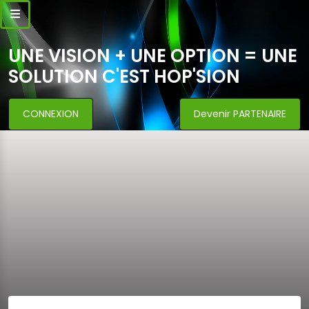
UNE VISION + UNE OPTION = UNE
SOLUTION C'EST HOP'SION
CONNEXION
Devenir PARTENAIRE