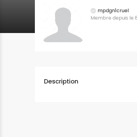
mpdgn1cruel
Membre depuis le 8
Description