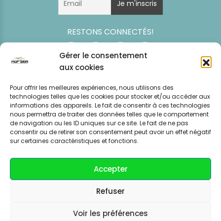
RESTONS CONNECTÉS!
Gérer le consentement
aux cookies
Pour offrir les meilleures expériences, nous utilisons des
technologies telles que les cookies pour stocker et/ou accéder aux
informations des appareils. Le fait de consentir à ces technologies
nous permettra de traiter des données telles que le comportement
de navigation ou les ID uniques sur ce site. Le fait de ne pas
consentir ou de retirer son consentement peut avoir un effet négatif
Simulation
Event
Mentions légales
Politique de
sur certaines caractéristiques et fonctions.
tarifaire
News
CGV – CGU
confidentialité
Accepter
Refuser
Voir les préférences