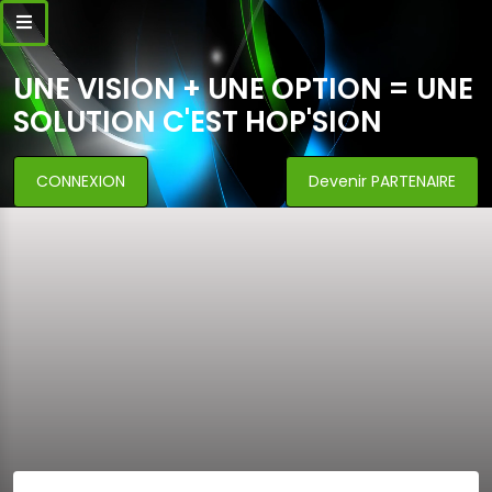
UNE VISION + UNE OPTION = UNE
SOLUTION C'EST HOP'SION
CONNEXION
Devenir PARTENAIRE