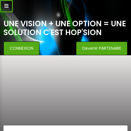
UNE VISION + UNE OPTION = UNE
SOLUTION C'EST HOP'SION
CONNEXION
Devenir PARTENAIRE