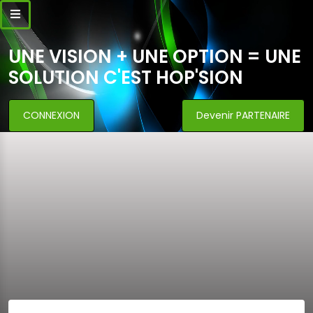
UNE VISION + UNE OPTION = UNE
SOLUTION C'EST HOP'SION
CONNEXION
Devenir PARTENAIRE