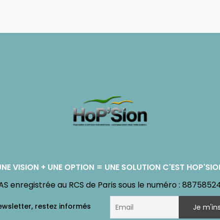
UNE VISION + UNE OPTION = UNE SOLUTION C'EST HOP'SIO
AS enregistrée au RCS de Paris sous le numéro : 8875852