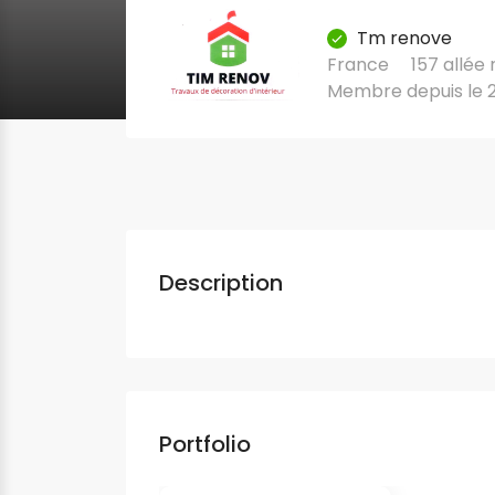
Tm renove
France
157 allée
Membre depuis le 
Description
Portfolio