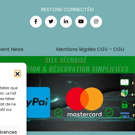
RESTONS CONNECTÉS!
vent News
Mentions légales CGV – CGU
telles que
. Le fait
s telles
ait de ne
tif sur
férences