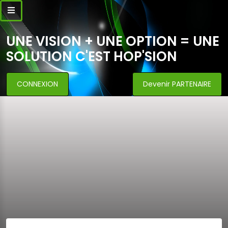
UNE VISION + UNE OPTION = UNE
SOLUTION C'EST HOP'SION
CONNEXION
Devenir PARTENAIRE