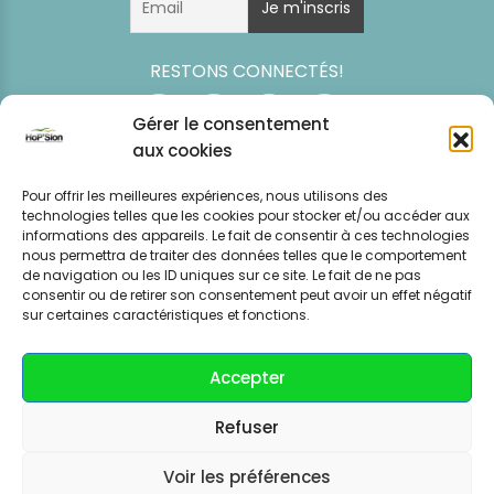
RESTONS CONNECTÉS!
Gérer le consentement
aux cookies
Pour offrir les meilleures expériences, nous utilisons des
technologies telles que les cookies pour stocker et/ou accéder aux
informations des appareils. Le fait de consentir à ces technologies
nous permettra de traiter des données telles que le comportement
de navigation ou les ID uniques sur ce site. Le fait de ne pas
consentir ou de retirer son consentement peut avoir un effet négatif
Simulation
Event
Mentions légales
Politique de
sur certaines caractéristiques et fonctions.
tarifaire
News
CGV – CGU
confidentialité
Accepter
Refuser
Voir les préférences