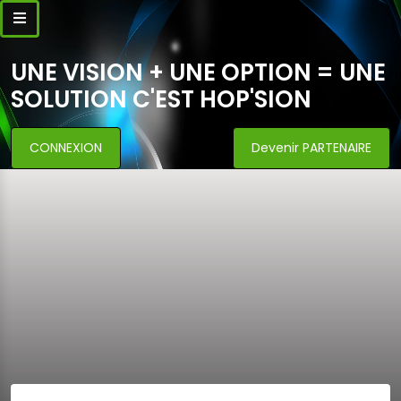
UNE VISION + UNE OPTION = UNE
SOLUTION C'EST HOP'SION
CONNEXION
Devenir PARTENAIRE