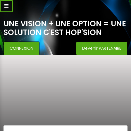
UNE VISION + UNE OPTION = UNE
SOLUTION C'EST HOP'SION
CONNEXION
Devenir PARTENAIRE