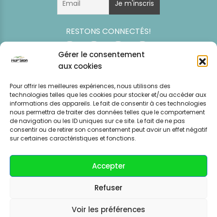
RESTONS CONNECTÉS!
Gérer le consentement
aux cookies
Pour offrir les meilleures expériences, nous utilisons des
technologies telles que les cookies pour stocker et/ou accéder aux
informations des appareils. Le fait de consentir à ces technologies
nous permettra de traiter des données telles que le comportement
de navigation ou les ID uniques sur ce site. Le fait de ne pas
consentir ou de retirer son consentement peut avoir un effet négatif
Simulation
Event
Mentions légales
Politique de
sur certaines caractéristiques et fonctions.
tarifaire
News
CGV – CGU
confidentialité
Accepter
Refuser
Voir les préférences