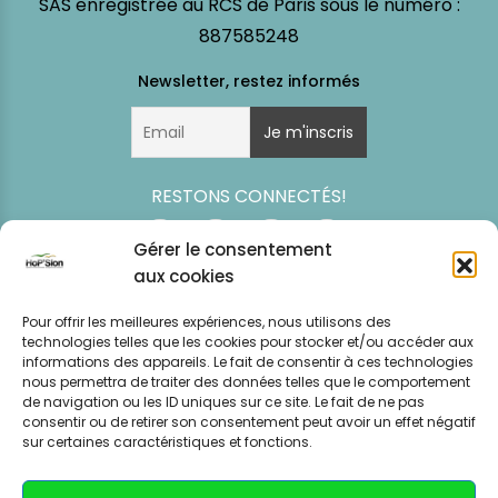
SAS enregistrée au RCS de Paris sous le numéro :
887585248
RESTONS CONNECTÉS!
Gérer le consentement
aux cookies
Pour offrir les meilleures expériences, nous utilisons des
technologies telles que les cookies pour stocker et/ou accéder aux
informations des appareils. Le fait de consentir à ces technologies
nous permettra de traiter des données telles que le comportement
de navigation ou les ID uniques sur ce site. Le fait de ne pas
consentir ou de retirer son consentement peut avoir un effet négatif
Simulation
Event
Mentions légales
Politique de
sur certaines caractéristiques et fonctions.
tarifaire
News
CGV – CGU
confidentialité