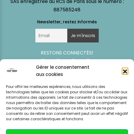
SAS enregistrée au RCS de Paris sous le numéro :
887585248
RESTONS CONNECTÉS!
Gérer le consentement
aux cookies
Pour offrir les meilleures expériences, nous utilisons des
technologies telles que les cookies pour stocker et/ou accéder aux
informations des appareils. Le fait de consentir à ces technologies
nous permettra de traiter des données telles que le comportement
de navigation ou les ID uniques sur ce site. Le fait de ne pas
consentir ou de retirer son consentement peut avoir un effet négatif
Simulation
Event
Mentions légales
Politique de
sur certaines caractéristiques et fonctions.
tarifaire
News
CGV – CGU
confidentialité