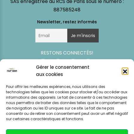
SAS enregistrée au RCS de Paris sous le numéro :
887585248
RESTONS CONNECTÉS!
Gérer le consentement
aux cookies
Pour offrir les meilleures expériences, nous utilisons des
technologies telles que les cookies pour stocker et/ou accéder aux
informations des appareils. Le fait de consentir à ces technologies
nous permettra de traiter des données telles que le comportement
de navigation ou les ID uniques sur ce site. Le fait de ne pas
consentir ou de retirer son consentement peut avoir un effet négatif
Simulation
Event
Mentions légales
Politique de
sur certaines caractéristiques et fonctions.
tarifaire
News
CGV – CGU
confidentialité