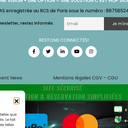
UNE VISION + UNE OPTION = UNE SOLUTION C'EST HOP'SIO
AS enregistrée au RCS de Paris sous le numéro : 8875852
RESTONS CONNECTÉS!
vent News
Mentions légales CGV – CGU
telles que
. Le fait
s telles