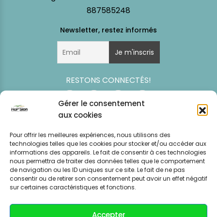
887585248
RESTONS CONNECTÉS!
Gérer le consentement
aux cookies
Pour offrir les meilleures expériences, nous utilisons des
technologies telles que les cookies pour stocker et/ou accéder aux
informations des appareils. Le fait de consentir à ces technologies
nous permettra de traiter des données telles que le comportement
de navigation ou les ID uniques sur ce site. Le fait de ne pas
consentir ou de retirer son consentement peut avoir un effet négatif
Simulation
Event
Mentions légales
Politique de
sur certaines caractéristiques et fonctions.
tarifaire
News
CGV – CGU
confidentialité
Accepter