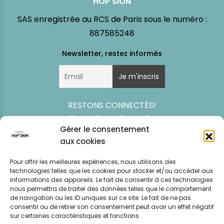
HOP'SION
SAS enregistrée au RCS de Paris sous le numéro :
887585248
RESTONS CONNECTÉS!
Gérer le consentement
aux cookies
Pour offrir les meilleures expériences, nous utilisons des
technologies telles que les cookies pour stocker et/ou accéder aux
informations des appareils. Le fait de consentir à ces technologies
nous permettra de traiter des données telles que le comportement
de navigation ou les ID uniques sur ce site. Le fait de ne pas
consentir ou de retirer son consentement peut avoir un effet négatif
Simulation
Event
Mentions légales
Politique de
sur certaines caractéristiques et fonctions.
tarifaire
News
CGV – CGU
confidentialité