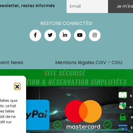
RESTONS CONNECTÉS!
vent News
Mentions légales CGV – CGU
telles que
. Le fait
s telles
ait de ne
tif sur