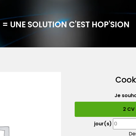
 = UNE SOLUTION C'EST HOP'SION
Cook
Je souha
2 CV
jour(s)
Des