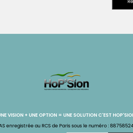
UNE VISION + UNE OPTION = UNE SOLUTION C'EST HOP'SIO
AS enregistrée au RCS de Paris sous le numéro : 8875852