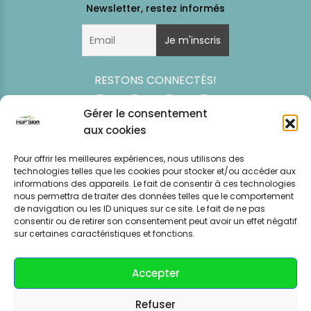
RESTONS CONNECTÉS!
Gérer le consentement
aux cookies
Pour offrir les meilleures expériences, nous utilisons des
technologies telles que les cookies pour stocker et/ou accéder aux
informations des appareils. Le fait de consentir à ces technologies
nous permettra de traiter des données telles que le comportement
de navigation ou les ID uniques sur ce site. Le fait de ne pas
consentir ou de retirer son consentement peut avoir un effet négatif
Simulation
Event
Mentions légales
Politique de
sur certaines caractéristiques et fonctions.
tarifaire
News
CGV – CGU
confidentialité
Accepter
Refuser