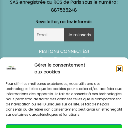
SAS enregistrée au RCS de Paris sous le numéro :
887585248
RESTONS CONNECTÉS!
Gérer le consentement
aux cookies
Pour offrir les meilleures expériences, nous utilisons des
technologies telles que les cookies pour stocker et/ou accéder aux
informations des appareils. Le fait de consentir à ces technologies
nous permettra de traiter des données telles que le comportement
de navigation ou les ID uniques sur ce site. Le fait de ne pas
consentir ou de retirer son consentement peut avoir un effet négatif
Simulation
Event
Mentions légales
Politique de
sur certaines caractéristiques et fonctions.
tarifaire
News
CGV – CGU
confidentialité